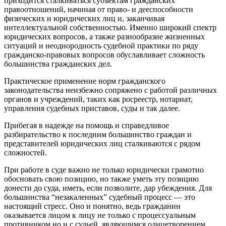
приходится сталкиваться субъектам гражданских
правоотношений, начиная от право- и дееспособности
физических и юридических лиц и, заканчивая
интеллектуальной собственностью. Именно широкий спектр
юридических вопросов, а также разнообразие жизненных
ситуаций и неоднородность судебной практики по ряду
гражданско-правовых вопросов обуславливает сложность
большинства гражданских дел.
Практическое применение норм гражданского
законодательства неизбежно сопряжено с работой различных
органов и учреждений, таких как росреестр, нотариат,
управления судебных приставов, суды и так далее.
Прибегая в надежде на помощь и справедливое
разбирательство к последним большинство граждан и
представителей юридических лиц сталкиваются с рядом
сложностей.
При работе в суде важно не только юридически грамотно
обосновать свою позицию, но также уметь эту позицию
донести до суда, иметь, если позволите, дар убеждения. Для
большинства “незакаленных” судебный процесс — это
настоящий стресс. Оно и понятно, ведь гражданин
оказывается лицом к лицу не только с процессуальным
противником но и с судьей, являющимся олицетворением