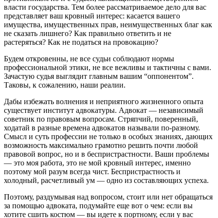
власти государства. Тем более рассматриваемое дело для вас
представляет ваш кровный интерес: касается вашего
имущества, имущественных прав, неимущественных благ как
не сказать лишнего? Как правильно ответить и не
растеряться? Как не податься на провокацию?
Будем откровенны, не все судьи соблюдают нормы
профессиональной этики, не все вежливы и тактичны с вами.
Зачастую судья выглядит главным вашим “оппонентом”.
Таковы, к сожалению, наши реалии.
Дабы избежать волнения и неприятного жизненного опыта
существует институт адвокатуры. Адвокат — независимый
советник по правовым вопросам. Стряпчий, поверенный,
ходатай в разные времена адвокатов называли по-разному.
Смысл и суть профессии не только в особых знаниях, дающих
возможность максимально грамотно решить почти любой
правовой вопрос, но и в беспристрастности. Ваши проблемы
— это моя работа, это не мой кровный интерес, именно
поэтому мой разум всегда чист. Беспристрастность и
холодный, расчетливый ум — одно из составляющих успеха.
Поэтому, раздумывая над вопросом, стоит или нет обращаться
за помощью адвоката, подумайте еще вот о чем: если вы
хотите сшить костюм — вы идете к портному, если у вас